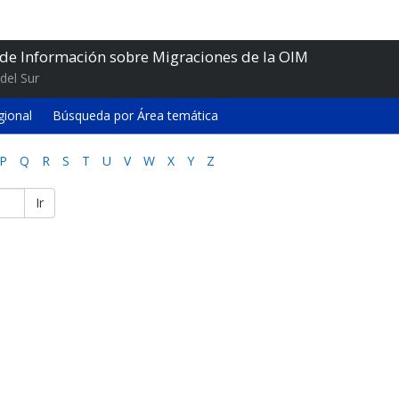
 de Información sobre Migraciones de la OIM
del Sur
gional
Búsqueda por Área temática
P
Q
R
S
T
U
V
W
X
Y
Z
Ir