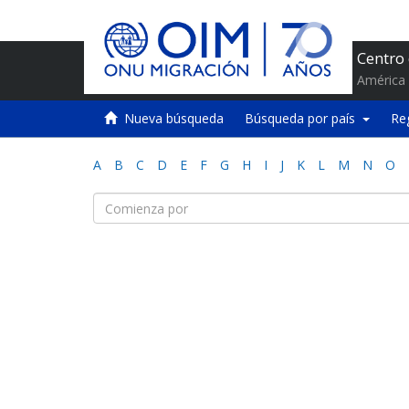
Centro
América 
Nueva búsqueda
Búsqueda por país
Re
A
B
C
D
E
F
G
H
I
J
K
L
M
N
O