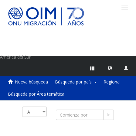
Camb
naveg
Centro de Información sobre Migraciones de la OIM
América del Sur
Nueva búsqueda
Búsqueda por país
Regional
Búsqueda por Área temática
Ir