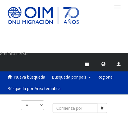
Camb
naveg
Centro de Información sobre Migraciones de la OIM
América del Sur
Nueva búsqueda
Búsqueda por país
Regional
Búsqueda por Área temática
Ir