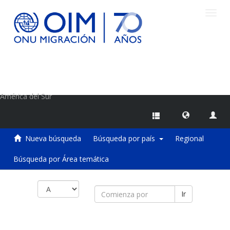
Camb
naveg
Centro de Información sobre Migraciones de la OIM
América del Sur
Nueva búsqueda
Búsqueda por país
Regional
Búsqueda por Área temática
Ir