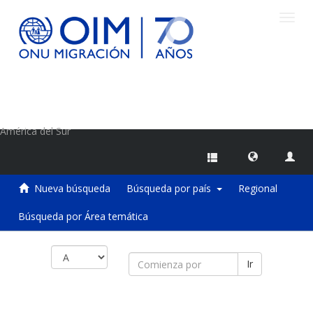
Camb
naveg
Centro de Información sobre Migraciones de la OIM
América del Sur
Nueva búsqueda
Búsqueda por país
Regional
Búsqueda por Área temática
Ir