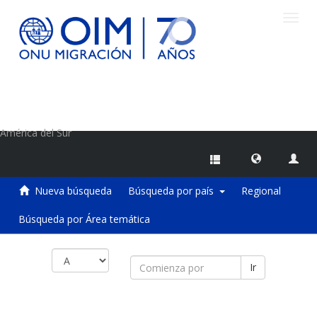
Camb
naveg
Centro de Información sobre Migraciones de la OIM
América del Sur
Nueva búsqueda
Búsqueda por país
Regional
Búsqueda por Área temática
Ir