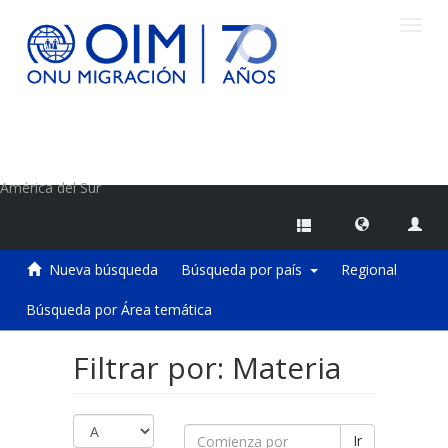
Camb
naveg
Centro de Información sobre Migraciones de la OIM
América del Sur
Nueva búsqueda
Búsqueda por país
Regional
Búsqueda por Área temática
Filtrar por: Materia
Ir