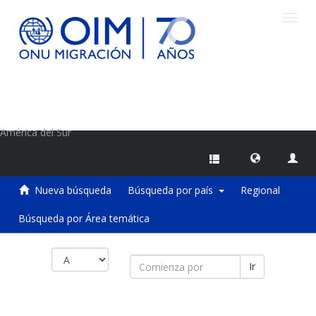
Camb
naveg
Centro de Información sobre Migraciones de la OIM
América del Sur
Nueva búsqueda
Búsqueda por país
Regional
Búsqueda por Área temática
Ir