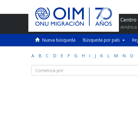
Centro
América 
Nueva búsqueda
Búsqueda por país
Re
A
B
C
D
E
F
G
H
I
J
K
L
M
N
O