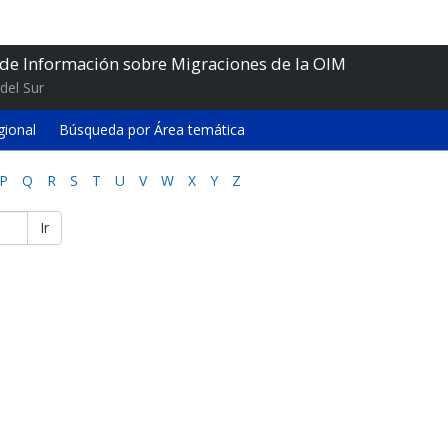
 de Información sobre Migraciones de la OIM
del Sur
gional
Búsqueda por Área temática
P
Q
R
S
T
U
V
W
X
Y
Z
Ir