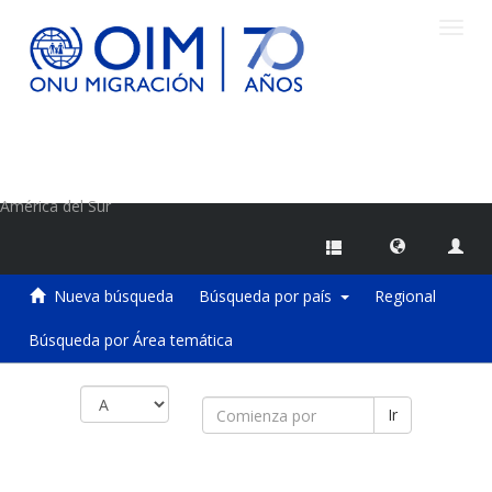
Camb
naveg
Centro de Información sobre Migraciones de la OIM
América del Sur
Nueva búsqueda
Búsqueda por país
Regional
Búsqueda por Área temática
Ir