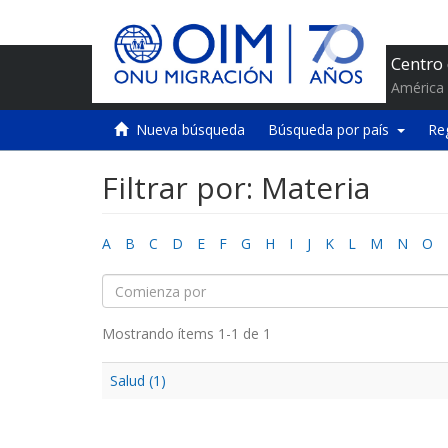
Centro
América 
Nueva búsqueda
Búsqueda por país
Re
Filtrar por: Materia
A
B
C
D
E
F
G
H
I
J
K
L
M
N
O
Mostrando ítems 1-1 de 1
Salud (1)