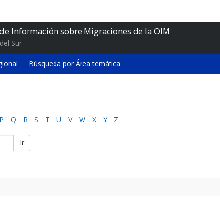
 de Información sobre Migraciones de la OIM
del Sur
gional
Búsqueda por Área temática
P
Q
R
S
T
U
V
W
X
Y
Z
Ir