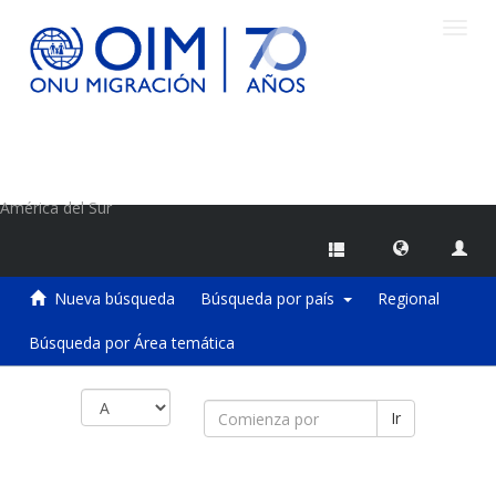
Camb
naveg
Centro de Información sobre Migraciones de la OIM
América del Sur
Nueva búsqueda
Búsqueda por país
Regional
Búsqueda por Área temática
Ir