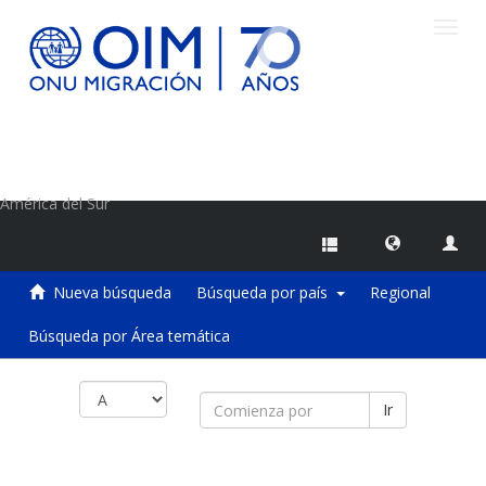
Camb
naveg
Centro de Información sobre Migraciones de la OIM
América del Sur
Nueva búsqueda
Búsqueda por país
Regional
Búsqueda por Área temática
Ir