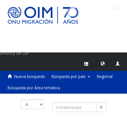
Camb
naveg
Centro de Información sobre Migraciones de la OIM
América del Sur
Nueva búsqueda
Búsqueda por país
Regional
Búsqueda por Área temática
Ir