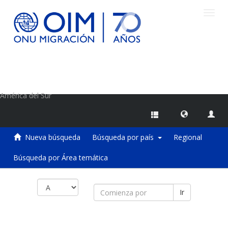
Camb
naveg
Centro de Información sobre Migraciones de la OIM
América del Sur
Nueva búsqueda
Búsqueda por país
Regional
Búsqueda por Área temática
Ir