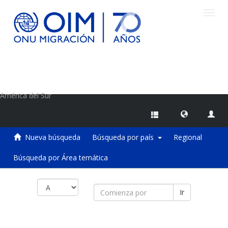
Camb
naveg
Centro de Información sobre Migraciones de la OIM
América del Sur
Nueva búsqueda
Búsqueda por país
Regional
Búsqueda por Área temática
Ir