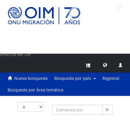
Camb
naveg
Centro de Información sobre Migraciones de la OIM
América del Sur
Nueva búsqueda
Búsqueda por país
Regional
Búsqueda por Área temática
Ir