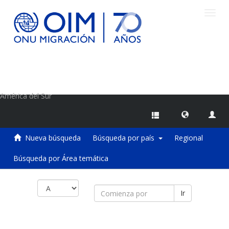
Camb
naveg
Centro de Información sobre Migraciones de la OIM
América del Sur
Nueva búsqueda
Búsqueda por país
Regional
Búsqueda por Área temática
Ir