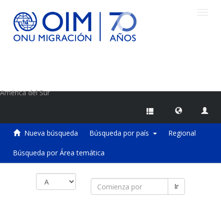
Camb
naveg
Centro de Información sobre Migraciones de la OIM
América del Sur
Nueva búsqueda
Búsqueda por país
Regional
Búsqueda por Área temática
Ir