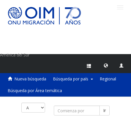
Camb
naveg
Centro de Información sobre Migraciones de la OIM
América del Sur
Nueva búsqueda
Búsqueda por país
Regional
Búsqueda por Área temática
Ir