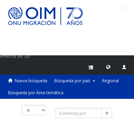
Camb
naveg
Centro de Información sobre Migraciones de la OIM
América del Sur
Nueva búsqueda
Búsqueda por país
Regional
Búsqueda por Área temática
Ir