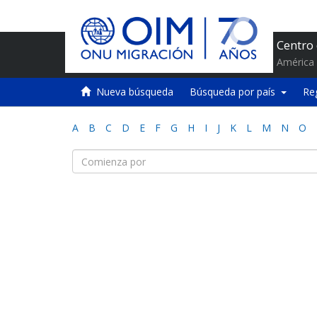
Centro
América 
Nueva búsqueda
Búsqueda por país
Re
A
B
C
D
E
F
G
H
I
J
K
L
M
N
O