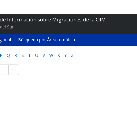
 de Información sobre Migraciones de la OIM
del Sur
gional
Búsqueda por Área temática
P
Q
R
S
T
U
V
W
X
Y
Z
Ir