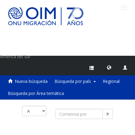
Camb
naveg
Centro de Información sobre Migraciones de la OIM
América del Sur
Nueva búsqueda
Búsqueda por país
Regional
Búsqueda por Área temática
Ir