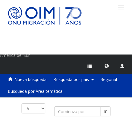
Camb
naveg
Centro de Información sobre Migraciones de la OIM
América del Sur
Nueva búsqueda
Búsqueda por país
Regional
Búsqueda por Área temática
Ir