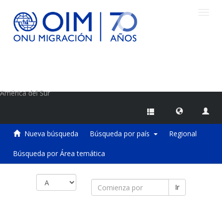
Camb
naveg
Centro de Información sobre Migraciones de la OIM
América del Sur
Nueva búsqueda
Búsqueda por país
Regional
Búsqueda por Área temática
Ir