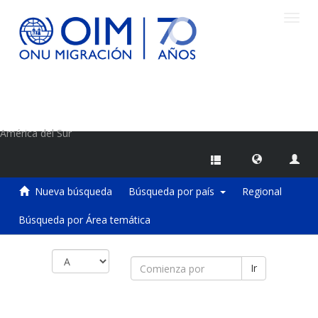
Camb
naveg
Centro de Información sobre Migraciones de la OIM
América del Sur
Nueva búsqueda
Búsqueda por país
Regional
Búsqueda por Área temática
Ir