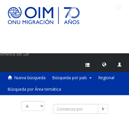
Camb
naveg
Centro de Información sobre Migraciones de la OIM
América del Sur
Nueva búsqueda
Búsqueda por país
Regional
Búsqueda por Área temática
Ir