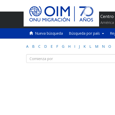
Centro
América 
Nueva búsqueda
Búsqueda por país
Re
A
B
C
D
E
F
G
H
I
J
K
L
M
N
O