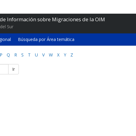
 de Información sobre Migraciones de la OIM
del Sur
gional
Búsqueda por Área temática
P
Q
R
S
T
U
V
W
X
Y
Z
Ir