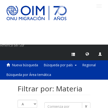
Camb
naveg
Centro de Información sobre Migraciones de la OIM
América del Sur
Nueva búsqueda
Búsqueda por país
Regional
Búsqueda por Área temática
Filtrar por: Materia
Ir