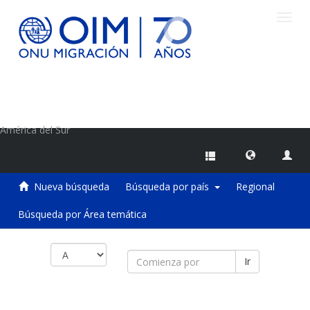
Camb
naveg
Centro de Información sobre Migraciones de la OIM
América del Sur
Nueva búsqueda
Búsqueda por país
Regional
Búsqueda por Área temática
Ir