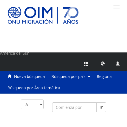
Camb
naveg
Centro de Información sobre Migraciones de la OIM
América del Sur
Nueva búsqueda
Búsqueda por país
Regional
Búsqueda por Área temática
Ir