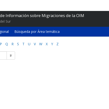
 de Información sobre Migraciones de la OIM
del Sur
gional
Búsqueda por Área temática
P
Q
R
S
T
U
V
W
X
Y
Z
Ir