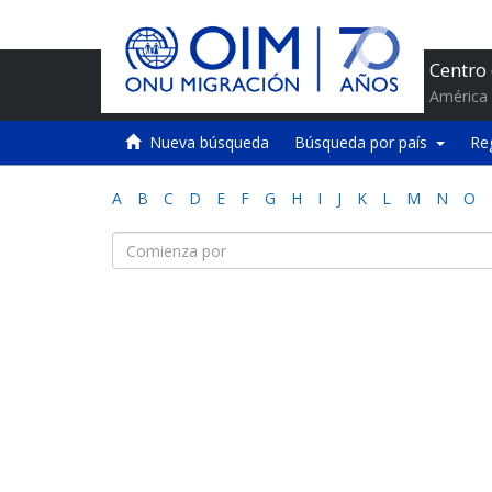
Centro
América 
Nueva búsqueda
Búsqueda por país
Re
A
B
C
D
E
F
G
H
I
J
K
L
M
N
O