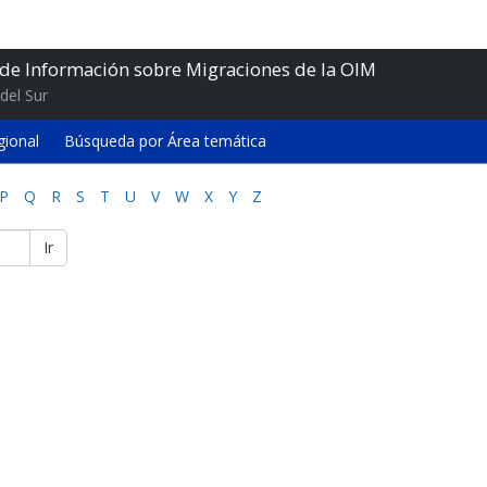
 de Información sobre Migraciones de la OIM
del Sur
gional
Búsqueda por Área temática
P
Q
R
S
T
U
V
W
X
Y
Z
Ir