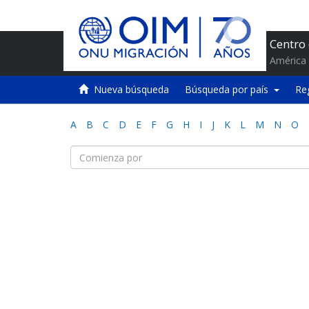
Centro
América 
Nueva búsqueda
Búsqueda por país
Re
A
B
C
D
E
F
G
H
I
J
K
L
M
N
O