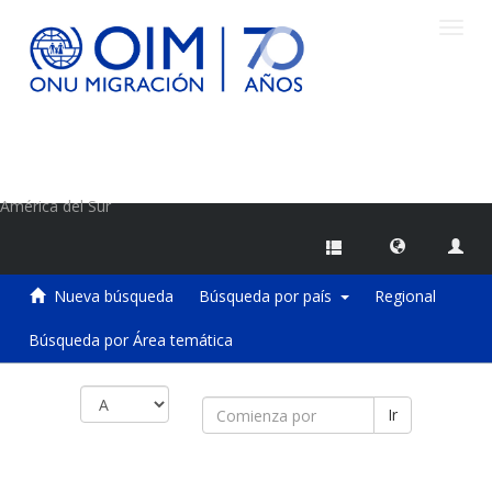
Camb
naveg
Centro de Información sobre Migraciones de la OIM
América del Sur
Nueva búsqueda
Búsqueda por país
Regional
Búsqueda por Área temática
Ir