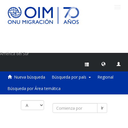
Camb
naveg
Centro de Información sobre Migraciones de la OIM
América del Sur
Nueva búsqueda
Búsqueda por país
Regional
Búsqueda por Área temática
Ir