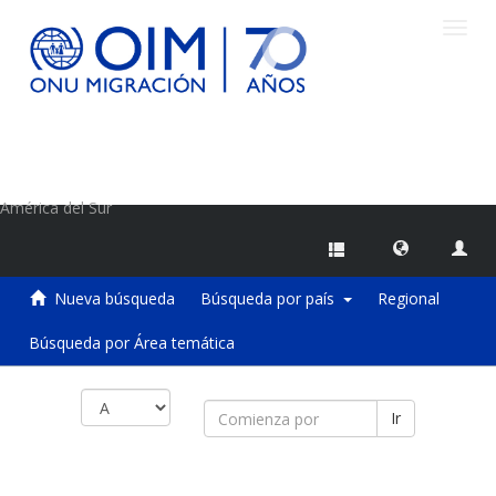
Camb
naveg
Centro de Información sobre Migraciones de la OIM
América del Sur
Nueva búsqueda
Búsqueda por país
Regional
Búsqueda por Área temática
Ir