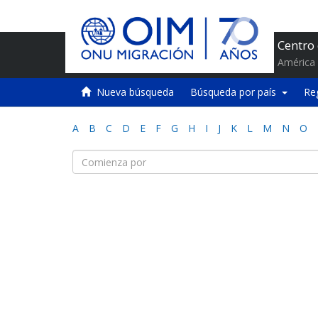
Centro
América 
Nueva búsqueda
Búsqueda por país
Re
A
B
C
D
E
F
G
H
I
J
K
L
M
N
O