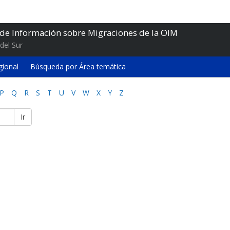
 de Información sobre Migraciones de la OIM
del Sur
gional
Búsqueda por Área temática
P
Q
R
S
T
U
V
W
X
Y
Z
Ir