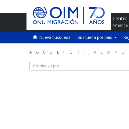
Centro
América 
Nueva búsqueda
Búsqueda por país
Re
A
B
C
D
E
F
G
H
I
J
K
L
M
N
O