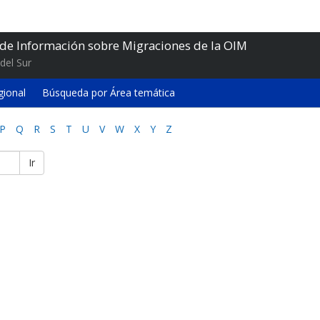
 de Información sobre Migraciones de la OIM
del Sur
gional
Búsqueda por Área temática
P
Q
R
S
T
U
V
W
X
Y
Z
Ir