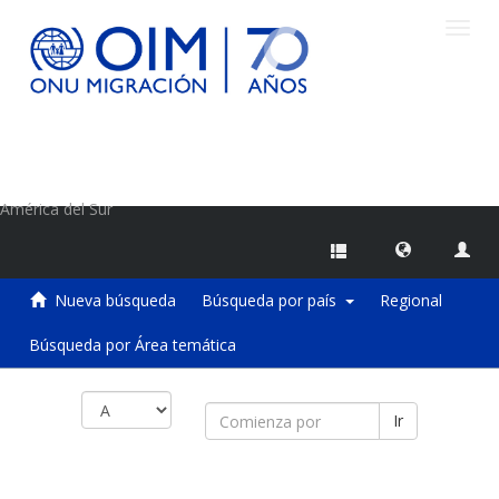
Camb
naveg
Centro de Información sobre Migraciones de la OIM
América del Sur
Nueva búsqueda
Búsqueda por país
Regional
Búsqueda por Área temática
Ir