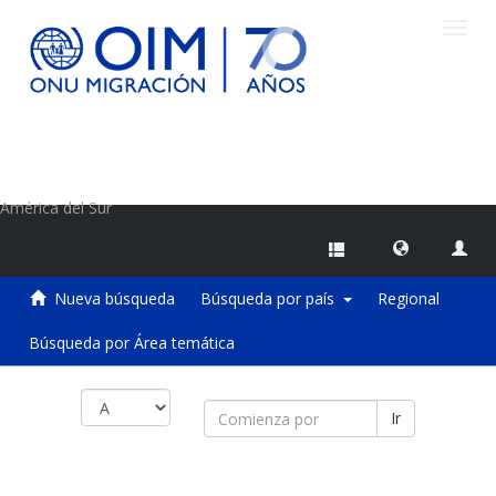
Camb
naveg
Centro de Información sobre Migraciones de la OIM
América del Sur
Nueva búsqueda
Búsqueda por país
Regional
Búsqueda por Área temática
Ir