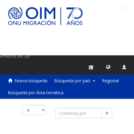
Camb
naveg
Centro de Información sobre Migraciones de la OIM
América del Sur
Nueva búsqueda
Búsqueda por país
Regional
Búsqueda por Área temática
Ir