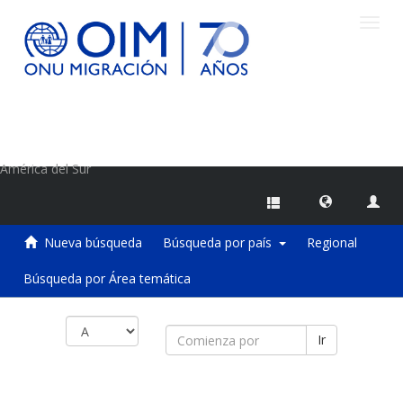
Camb
naveg
Centro de Información sobre Migraciones de la OIM
América del Sur
Nueva búsqueda
Búsqueda por país
Regional
Búsqueda por Área temática
Ir