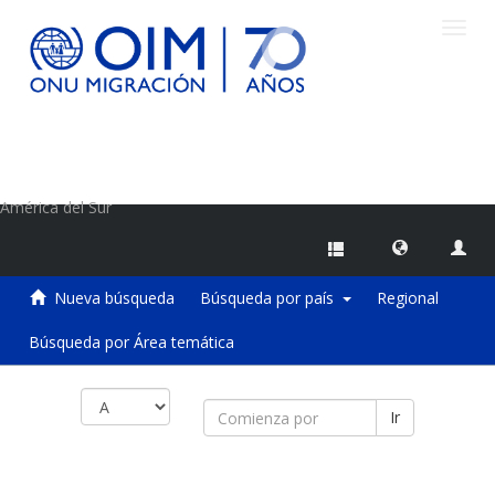
Camb
naveg
Centro de Información sobre Migraciones de la OIM
América del Sur
Nueva búsqueda
Búsqueda por país
Regional
Búsqueda por Área temática
Ir