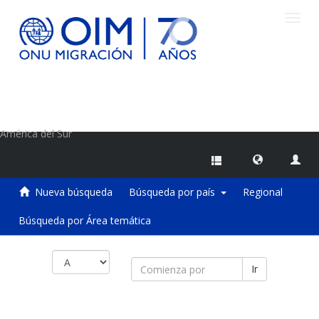
Camb
naveg
Centro de Información sobre Migraciones de la OIM
América del Sur
Nueva búsqueda
Búsqueda por país
Regional
Búsqueda por Área temática
Ir