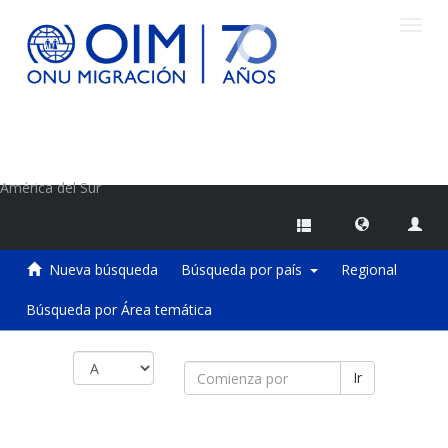
Camb
naveg
Centro de Información sobre Migraciones de la OIM
América del Sur
Nueva búsqueda
Búsqueda por país
Regional
Búsqueda por Área temática
Ir