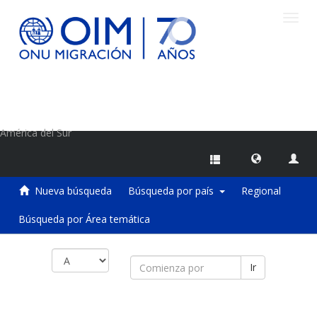
Camb
naveg
Centro de Información sobre Migraciones de la OIM
América del Sur
Nueva búsqueda
Búsqueda por país
Regional
Búsqueda por Área temática
Ir