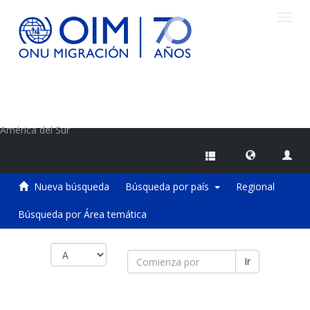
Camb
naveg
Centro de Información sobre Migraciones de la OIM
América del Sur
Nueva búsqueda
Búsqueda por país
Regional
Búsqueda por Área temática
Ir