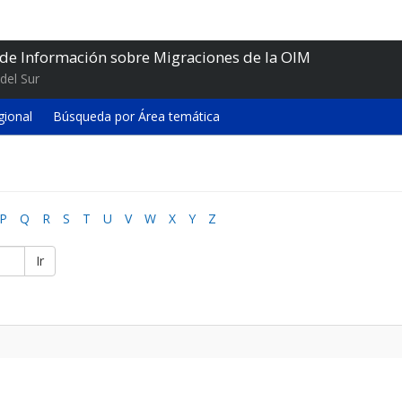
 de Información sobre Migraciones de la OIM
del Sur
gional
Búsqueda por Área temática
P
Q
R
S
T
U
V
W
X
Y
Z
Ir