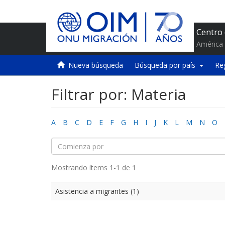
Centro
América 
Nueva búsqueda
Búsqueda por país
Re
Filtrar por: Materia
A
B
C
D
E
F
G
H
I
J
K
L
M
N
O
Mostrando ítems 1-1 de 1
Asistencia a migrantes (1)