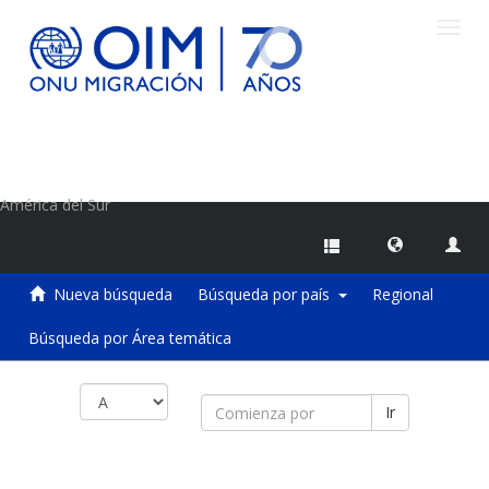
Camb
naveg
Centro de Información sobre Migraciones de la OIM
América del Sur
Nueva búsqueda
Búsqueda por país
Regional
Búsqueda por Área temática
Ir