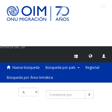
Camb
naveg
Centro de Información sobre Migraciones de la OIM
América del Sur
Nueva búsqueda
Búsqueda por país
Regional
Búsqueda por Área temática
Ir